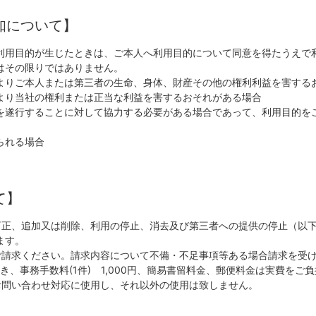
知について】
利用目的が生じたときは、ご本人へ利用目的について同意を得たうえで
はその限りではありません。
よりご本人または第三者の生命、身体、財産その他の権利利益を害する
より当社の権利または正当な利益を害するおそれがある場合
を遂行することに対して協力する必要がある場合であって、利用目的を
られる場合
て】
正、追加又は削除、利用の停止、消去及び第三者への提供の停止（以下
ます。
ご請求ください。請求内容について不備・不足事項等ある場合請求を受
、事務手数料(1件) 1,000円、簡易書留料金、郵便料金は実費をご
お問い合わせ対応に使用し、それ以外の使用は致しません。