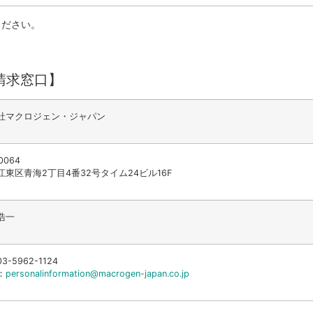
ください。
請求窓口】
社マクロジェン・ジャパン
0064
江東区青海2丁目4番32号タイム24ビル16F
浩一
-5962-1124
：
personalinformation@macrogen-japan.co.jp