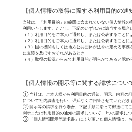
【個人情報の取得に際する利用目的の通
当社は、「利用目的」の範囲に含まれていない個人情報の
利用いたします。ただし、下記のいずれかに該当する場合
（１）利用目的をご本人に通知し、または公表することに
（２）利用目的をご本人に通知し、または公表することに
（３）国の機関もしくは地方公共団体が法令の定める事務
に支障を及ぼすおそれがあるとき
（４）取得の状況からみて利用目的が明らかであると認め
【個人情報の開示等に関する請求につい
① 当社は、ご本人様から利用目的の通知、開示、内容の訂
について社内調査を行い、遅延なくご回答させていただき
② 開示等の請求を行う場合、下記手順に沿って郵送にて
開示または利用目的の通知の請求について、1つの請求につき
③ 「個人情報開示等請求書」により頂いた個人情報は、