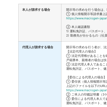
本人が請求する場合
開示等の求めを行う場合は、
① 個人情報開示等請求書上
https://www.macrogen-japan
② 本人確認書類
1) 運転免許証、パスポー
2) 勤務先が分かるもの（
代理人が請求する場合
開示等の求めを行う者が、法
【法定代理人の場合】
① 法定代理権があることを
戸籍謄本、親権者の場合は扶
② 法定代理人本人であるこ
運転免許証、パスポート、健
【委任による代理人の場合】
① 委任状（個人情報開示等
上記のファイルを以下のUR
https://www.macrogen-japan
② ご本人の印鑑証明書（3
③ 委任による代理人本人で
運転免許証、パスポート、健