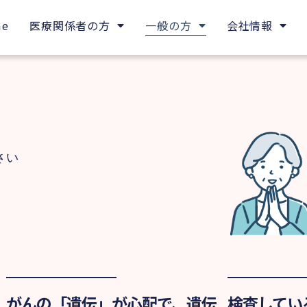
me
医療関係者の方
一般の方
会社情報
さい
がんの「遺伝」が心配で、遺伝
検査してい